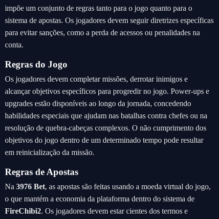
impõe um conjunto de regras tanto para o jogo quanto para o
sistema de apostas. Os jogadores devem seguir diretrizes específicas
para evitar sanções, como a perda de acessos ou penalidades na
conta.
Regras do Jogo
Os jogadores devem completar missões, derrotar inimigos e
alcançar objetivos específicos para progredir no jogo. Power-ups e
upgrades estão disponíveis ao longo da jornada, concedendo
habilidades especiais que ajudam nas batalhas contra chefes ou na
resolução de quebra-cabeças complexos. O não cumprimento dos
objetivos do jogo dentro de um determinado tempo pode resultar
em reinicialização da missão.
Regras de Apostas
Na
3976 Bet
, as apostas são feitas usando a moeda virtual do jogo,
o que mantém a economia da plataforma dentro do sistema de
FireChibi2
. Os jogadores devem estar cientes dos termos e