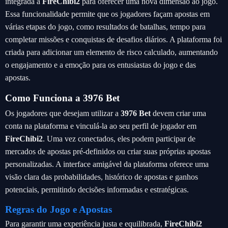
integrada a
FireChibi2
para oferecer uma nova dimensão ao jogo.
Essa funcionalidade permite que os jogadores façam apostas em
várias etapas do jogo, como resultados de batalhas, tempo para
completar missões e conquistas de desafios diários. A plataforma foi
criada para adicionar um elemento de risco calculado, aumentando
o engajamento e a emoção para os entusiastas do jogo e das
apostas.
Como Funciona a 3976 Bet
Os jogadores que desejam utilizar a
3976 Bet
devem criar uma
conta na plataforma e vinculá-la ao seu perfil de jogador em
FireChibi2
. Uma vez conectados, eles podem participar de
mercados de apostas pré-definidos ou criar suas próprias apostas
personalizadas. A interface amigável da plataforma oferece uma
visão clara das probabilidades, histórico de apostas e ganhos
potenciais, permitindo decisões informadas e estratégicas.
Regras do Jogo e Apostas
Para garantir uma experiência justa e equilibrada,
FireChibi2