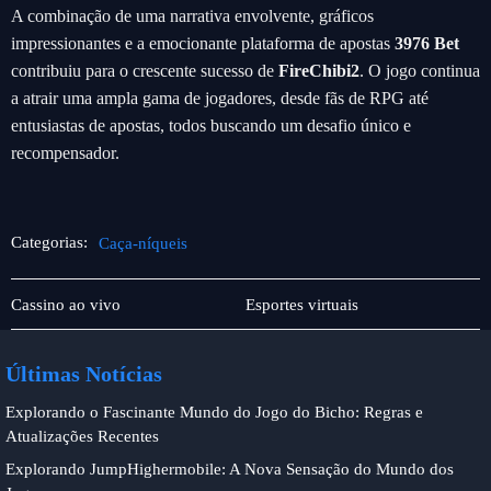
A combinação de uma narrativa envolvente, gráficos
impressionantes e a emocionante plataforma de apostas
3976 Bet
contribuiu para o crescente sucesso de
FireChibi2
. O jogo continua
a atrair uma ampla gama de jogadores, desde fãs de RPG até
entusiastas de apostas, todos buscando um desafio único e
recompensador.
Categorias:
Caça-níqueis
Roleta
Caça-
Cassino ao vivo
Esportes virtuais
níqueis
Últimas Notícias
Explorando o Fascinante Mundo do Jogo do Bicho: Regras e
Atualizações Recentes
Explorando JumpHighermobile: A Nova Sensação do Mundo dos