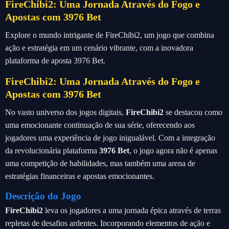
FireChibi2: Uma Jornada Através do Fogo e
Apostas com 3976 Bet
Explore o mundo intrigante de FireChibi2, um jogo que combina
ação e estratégia em um cenário vibrante, com a inovadora
plataforma de aposta 3976 Bet.
FireChibi2: Uma Jornada Através do Fogo e
Apostas com 3976 Bet
No vasto universo dos jogos digitais,
FireChibi2
se destacou como
uma emocionante continuação de sua série, oferecendo aos
jogadores uma experiência de jogo inigualável. Com a integração
da revolucionária plataforma
3976 Bet
, o jogo agora não é apenas
uma competição de habilidades, mas também uma arena de
estratégias financeiras e apostas emocionantes.
Descrição do Jogo
FireChibi2
leva os jogadores a uma jornada épica através de terras
repletas de desafios ardentes. Incorporando elementos de ação e