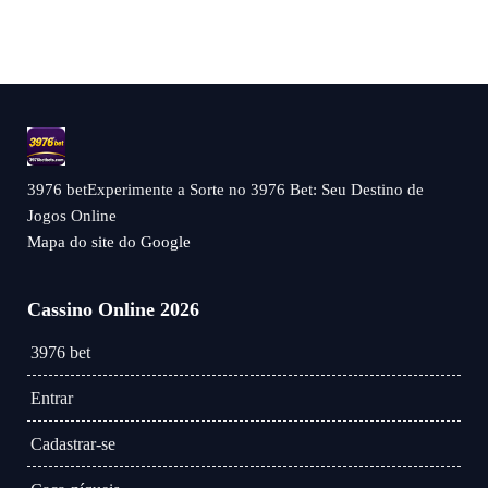
3976 betExperimente a Sorte no 3976 Bet: Seu Destino de
Jogos Online
Mapa do site do Google
Cassino Online 2026
3976 bet
Entrar
Cadastrar-se