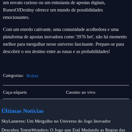
um novato curioso ou um entusiasta de apostas digitais,
RunesOfDestiny oferece um mundo de possibilidades
emocionantes.
Com um enredo cativante, uma comunidade acolhedora e uma
plataforma de apostas inovadora como '3976 bet', não há momento
melhor para mergulhar nesse universo fascinante. Prepare-se para
descobrir o seu destino entre as runas e as probabilidades!
Categorias:
Roleta
Jogo
Roleta
Caça-níqueis
Cassino ao vivo
Responsável
Últimas Notícias
SkyLanterns: Um Mergulho no Universo do Jogo Inovador
Descubra TotemWonders: O Jogo que Está Mudando as Regras das