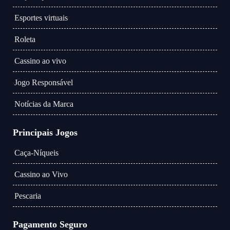
Esportes virtuais
Roleta
Cassino ao vivo
Jogo Responsável
Notícias da Marca
Principais Jogos
Caça-Níqueis
Cassino ao Vivo
Pescaria
Pagamento Seguro