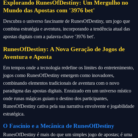
Explorando RunesOfDestiny: Um Mergulho no
Mundo das Apostas com '3976 bet'
Descubra o universo fascinante de RunesOfDestiny, um jogo que
combina estratégia e aventura, incorporando a tendência atual das
apostas digitais com a palavra-chave '3976 bet'.
RunesOfDestiny: A Nova Geração de Jogos de
Aventura e Aposta
Em tempos onde a tecnologia redefine os limites do entretenimento,
jogos como RunesOfDestiny emergem como inovadores,
combinando elementos tradicionais de aventura com o novo
paradigma das apostas digitais. Enraizado em um universo místico
onde runas mágicas guiam o destino dos participantes,
RunesOfDestiny cativa pela sua narrativa envolvente e jogabilidade
estratégica.
O Fascínio e a Mecânica de RunesOfDestiny
RunesOfDestiny é mais do que um simples jogo de apostas; é uma