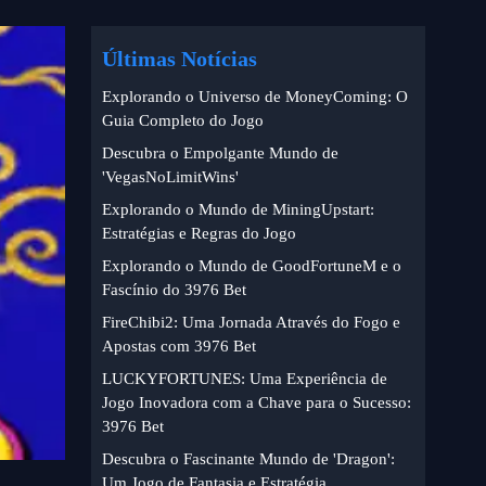
Últimas Notícias
Explorando o Universo de MoneyComing: O
Guia Completo do Jogo
Descubra o Empolgante Mundo de
'VegasNoLimitWins'
Explorando o Mundo de MiningUpstart:
Estratégias e Regras do Jogo
Explorando o Mundo de GoodFortuneM e o
Fascínio do 3976 Bet
FireChibi2: Uma Jornada Através do Fogo e
Apostas com 3976 Bet
LUCKYFORTUNES: Uma Experiência de
Jogo Inovadora com a Chave para o Sucesso:
3976 Bet
Descubra o Fascinante Mundo de 'Dragon':
Um Jogo de Fantasia e Estratégia