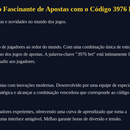
Fascinante de Apostas com o Código 3976 
ras e novidades no mundo dos jogos.
o de jogadores ao redor do mundo. Com uma combinação única de estra
so dos jogos de apostas. A palavra-chave "3976 bet" está intimamente l
afio aos jogadores.
stas com inovações modernas. Desenvolvido por uma equipe de especia
stratégica e alcançar a combinação vencedora que corresponde ao código 
ogadores experientes, oferecendo uma curva de aprendizado que torna a
uma interface amigável, MrBao garante horas de diversão e tensão.