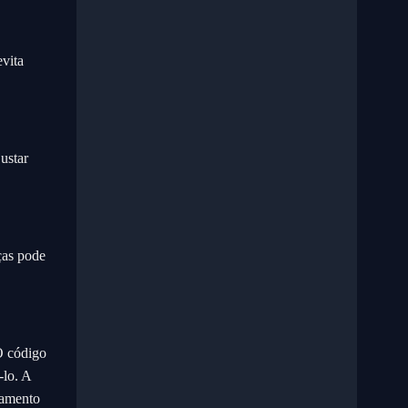
evita
ustar
ças pode
O código
-lo. A
jamento