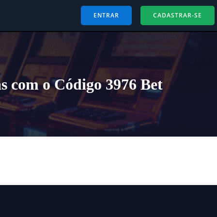
ENTRAR
CADASTRAR-SE
s com o Código 3976 Bet