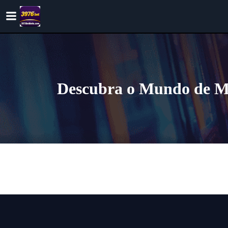
Pular
para
o
conteúdo
Descubra o Mundo de Mr