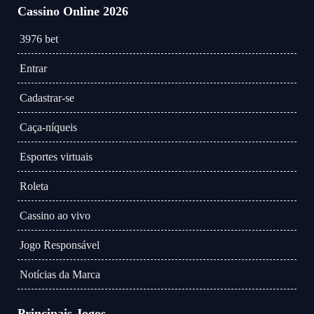
Cassino Online 2026
3976 bet
Entrar
Cadastrar-se
Caça-níqueis
Esportes virtuais
Roleta
Cassino ao vivo
Jogo Responsável
Notícias da Marca
Principais Jogos