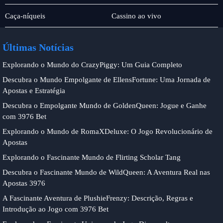
Jogo
Roleta
Caça-níqueis
Cassino ao vivo
Responsável
Últimas Notícias
Explorando o Mundo do CrazyPiggy: Um Guia Completo
Descubra o Mundo Empolgante de EllensFortune: Uma Jornada de
Apostas e Estratégia
Descubra o Empolgante Mundo de GoldenQueen: Jogue e Ganhe
com 3976 Bet
Explorando o Mundo de RomaXDeluxe: O Jogo Revolucionário de
Apostas
Explorando o Fascinante Mundo de Flirting Scholar Tang
Descubra o Fascinante Mundo de WildQueen: A Aventura Real nas
Apostas 3976
A Fascinante Aventura de PlushieFrenzy: Descrição, Regras e
Introdução ao Jogo com 3976 Bet