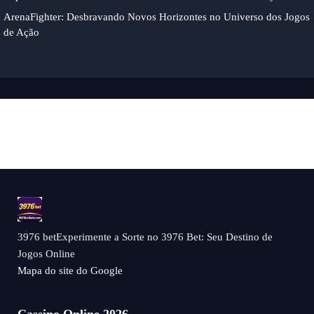
ArenaFighter: Desbravando Novos Horizontes no Universo dos Jogos
de Ação
3976 betExperimente a Sorte no 3976 Bet: Seu Destino de
Jogos Online
Mapa do site do Google