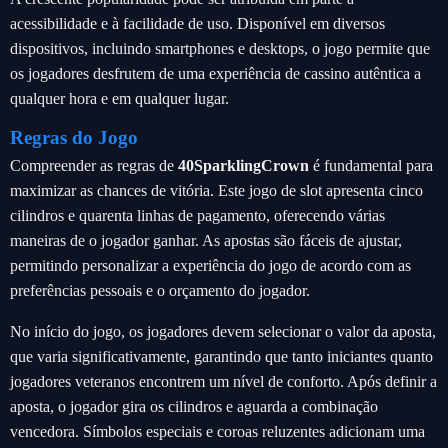
acessibilidade e à facilidade de uso. Disponível em diversos
dispositivos, incluindo smartphones e desktops, o jogo permite que
os jogadores desfrutem de uma experiência de cassino autêntica a
qualquer hora e em qualquer lugar.
Regras do Jogo
Compreender as regras de
40SparklingCrown
é fundamental para
maximizar as chances de vitória. Este jogo de slot apresenta cinco
cilindros e quarenta linhas de pagamento, oferecendo várias
maneiras de o jogador ganhar. As apostas são fáceis de ajustar,
permitindo personalizar a experiência do jogo de acordo com as
preferências pessoais e o orçamento do jogador.
No início do jogo, os jogadores devem selecionar o valor da aposta,
que varia significativamente, garantindo que tanto iniciantes quanto
jogadores veteranos encontrem um nível de conforto. Após definir a
aposta, o jogador gira os cilindros e aguarda a combinação
vencedora. Símbolos especiais e coroas reluzentes adicionam uma